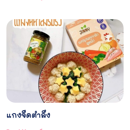
แกงจืดตำลึง