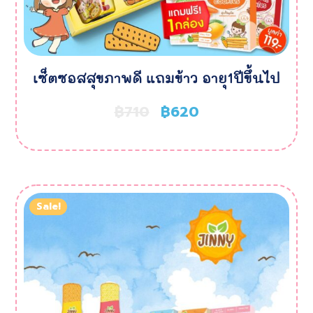
เซ็ตซอสสุขภาพดี แถมข้าว อายุ1ปีขึ้นไป
฿
710
฿
620
Sale!