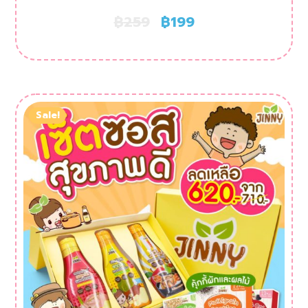
฿
259
฿
199
Sale!