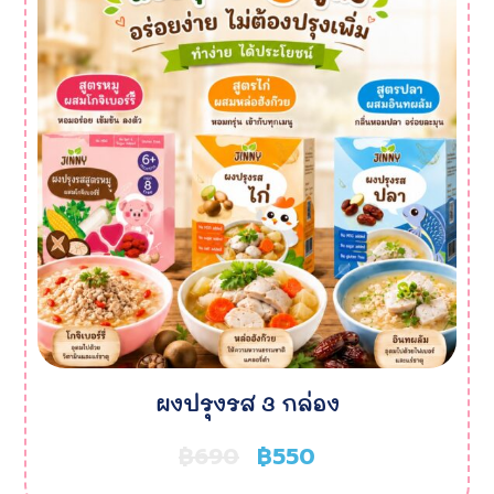
ผงปรุงรส 3 กล่อง
฿
690
฿
550