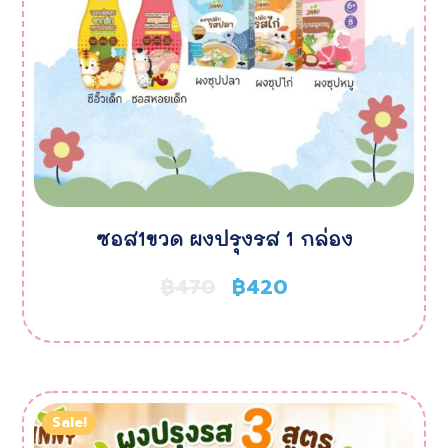
ซอส1ขวด ผงปรุงรส 1 กล่อง
฿
470
฿
420
Sale!